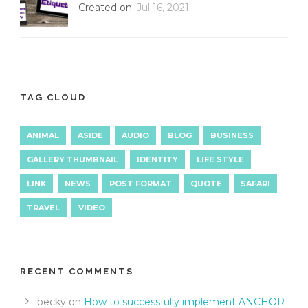
Created on
Jul 16, 2021
TAG CLOUD
ANIMAL
ASIDE
AUDIO
BLOG
BUSINESS
GALLERY THUMBNAIL
IDENTITY
LIFE STYLE
LINK
NEWS
POST FORMAT
QUOTE
SAFARI
TRAVEL
VIDEO
RECENT COMMENTS
becky
on
How to successfully implement ANCHOR