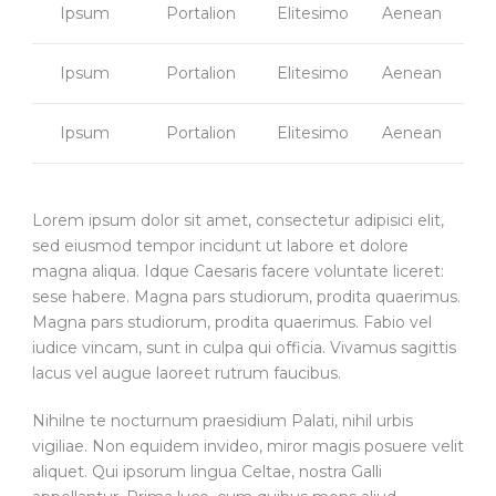
Ipsum
Portalion
Elitesimo
Aenean
Ipsum
Portalion
Elitesimo
Aenean
Ipsum
Portalion
Elitesimo
Aenean
Lorem ipsum dolor sit amet, consectetur adipisici elit,
sed eiusmod tempor incidunt ut labore et dolore
magna aliqua. Idque Caesaris facere voluntate liceret:
sese habere. Magna pars studiorum, prodita quaerimus.
Magna pars studiorum, prodita quaerimus. Fabio vel
iudice vincam, sunt in culpa qui officia. Vivamus sagittis
lacus vel augue laoreet rutrum faucibus.
Nihilne te nocturnum praesidium Palati, nihil urbis
vigiliae. Non equidem invideo, miror magis posuere velit
aliquet. Qui ipsorum lingua Celtae, nostra Galli