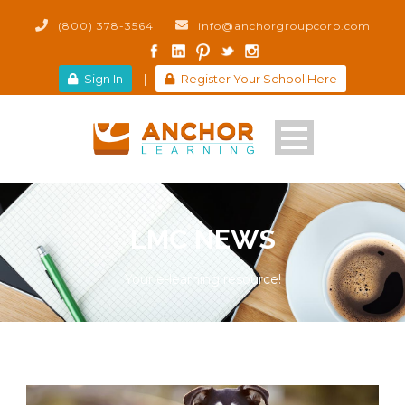
(800) 378-3564
info@anchorgroupcorp.com
Sign In
|
Register Your School Here
LMC NEWS
Your e-learning resource!