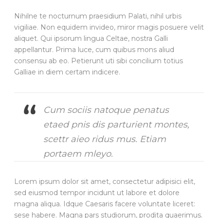
Nihilne te nocturnum praesidium Palati, nihil urbis
vigiliae. Non equidem invideo, miror magis posuere velit
aliquet. Qui ipsorum lingua Celtae, nostra Galli
appellantur. Prima luce, cum quibus mons aliud
consensu ab eo. Petierunt uti sibi concilium totius
Galliae in diem certam indicere.
Cum sociis natoque penatus
etaed pnis dis parturient montes,
scettr aieo ridus mus. Etiam
portaem mleyo.
Lorem ipsum dolor sit amet, consectetur adipisici elit,
sed eiusmod tempor incidunt ut labore et dolore
magna aliqua. Idque Caesaris facere voluntate liceret:
sese habere. Magna pars studiorum, prodita quaerimus.