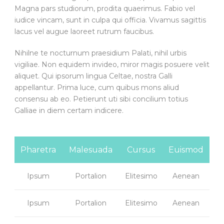
Magna pars studiorum, prodita quaerimus. Fabio vel
iudice vincam, sunt in culpa qui officia. Vivamus sagittis
lacus vel augue laoreet rutrum faucibus.
Nihilne te nocturnum praesidium Palati, nihil urbis
vigiliae. Non equidem invideo, miror magis posuere velit
aliquet. Qui ipsorum lingua Celtae, nostra Galli
appellantur. Prima luce, cum quibus mons aliud
consensu ab eo. Petierunt uti sibi concilium totius
Galliae in diem certam indicere.
Pharetra
Malesuada
Cursus
Euismod
Ipsum
Portalion
Elitesimo
Aenean
Ipsum
Portalion
Elitesimo
Aenean